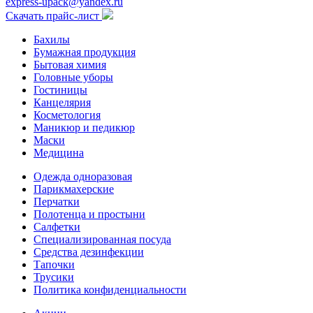
express-upack@yandex.ru
Скачать прайс-лист
Бахилы
Бумажная продукция
Бытовая химия
Головные уборы
Гостиницы
Канцелярия
Косметология
Маникюр и педикюр
Маски
Медицина
Одежда одноразовая
Парикмахерские
Перчатки
Полотенца и простыни
Салфетки
Специализированная посуда
Средства дезинфекции
Тапочки
Трусики
Политика конфиденциальности