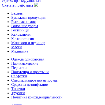
express-upack@yandex.ru
Скачать прайс-лист
Бахилы
Бумажная продукция
Бытовая химия
Головные уборы
Гостиницы
Канцелярия
Косметология
Маникюр и педикюр
Маски
Медицина
Одежда одноразовая
Парикмахерские
Перчатки
Полотенца и простыни
Салфетки
Специализированная посуда
Средства дезинфекции
Тапочки
Трусики
Политика конфиденциальности