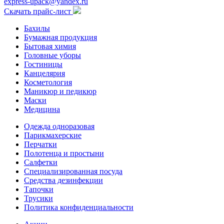
express-upack@yandex.ru
Скачать прайс-лист
Бахилы
Бумажная продукция
Бытовая химия
Головные уборы
Гостиницы
Канцелярия
Косметология
Маникюр и педикюр
Маски
Медицина
Одежда одноразовая
Парикмахерские
Перчатки
Полотенца и простыни
Салфетки
Специализированная посуда
Средства дезинфекции
Тапочки
Трусики
Политика конфиденциальности