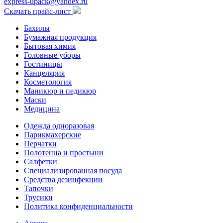
express-upack@yandex.ru
Скачать прайс-лист
Бахилы
Бумажная продукция
Бытовая химия
Головные уборы
Гостиницы
Канцелярия
Косметология
Маникюр и педикюр
Маски
Медицина
Одежда одноразовая
Парикмахерские
Перчатки
Полотенца и простыни
Салфетки
Специализированная посуда
Средства дезинфекции
Тапочки
Трусики
Политика конфиденциальности