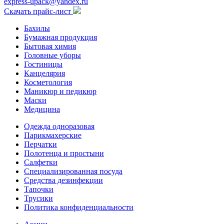
express-upack@yandex.ru
Скачать прайс-лист
Бахилы
Бумажная продукция
Бытовая химия
Головные уборы
Гостиницы
Канцелярия
Косметология
Маникюр и педикюр
Маски
Медицина
Одежда одноразовая
Парикмахерские
Перчатки
Полотенца и простыни
Салфетки
Специализированная посуда
Средства дезинфекции
Тапочки
Трусики
Политика конфиденциальности