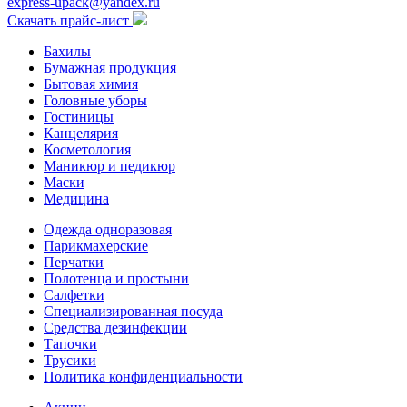
express-upack@yandex.ru
Скачать прайс-лист
Бахилы
Бумажная продукция
Бытовая химия
Головные уборы
Гостиницы
Канцелярия
Косметология
Маникюр и педикюр
Маски
Медицина
Одежда одноразовая
Парикмахерские
Перчатки
Полотенца и простыни
Салфетки
Специализированная посуда
Средства дезинфекции
Тапочки
Трусики
Политика конфиденциальности