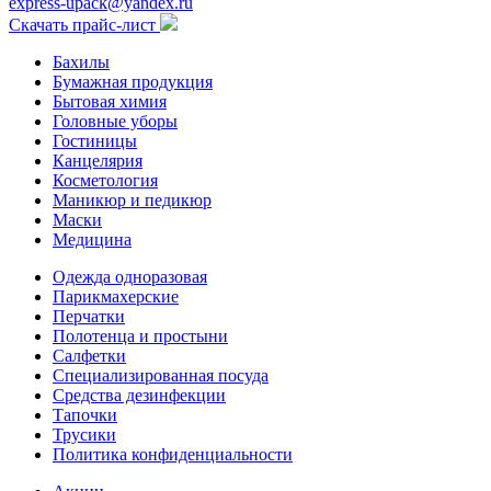
express-upack@yandex.ru
Скачать прайс-лист
Бахилы
Бумажная продукция
Бытовая химия
Головные уборы
Гостиницы
Канцелярия
Косметология
Маникюр и педикюр
Маски
Медицина
Одежда одноразовая
Парикмахерские
Перчатки
Полотенца и простыни
Салфетки
Специализированная посуда
Средства дезинфекции
Тапочки
Трусики
Политика конфиденциальности