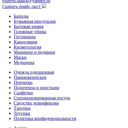
express-upack@yandex.ru
Скачать прайс-лист
Бахилы
Бумажная продукция
Бытовая химия
Головные уборы
Гостиницы
Канцелярия
Косметология
Маникюр и педикюр
Маски
Медицина
Одежда одноразовая
Парикмахерские
Перчатки
Полотенца и простыни
Салфетки
Специализированная посуда
Средства дезинфекции
Тапочки
Трусики
Политика конфиденциальности