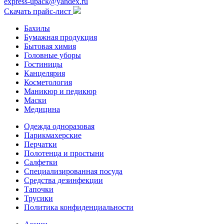
express-upack@yandex.ru
Скачать прайс-лист
Бахилы
Бумажная продукция
Бытовая химия
Головные уборы
Гостиницы
Канцелярия
Косметология
Маникюр и педикюр
Маски
Медицина
Одежда одноразовая
Парикмахерские
Перчатки
Полотенца и простыни
Салфетки
Специализированная посуда
Средства дезинфекции
Тапочки
Трусики
Политика конфиденциальности