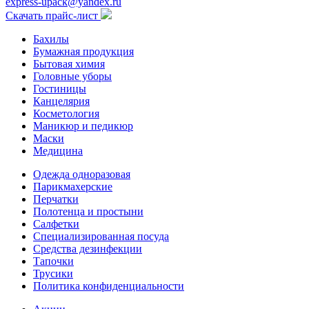
express-upack@yandex.ru
Скачать прайс-лист
Бахилы
Бумажная продукция
Бытовая химия
Головные уборы
Гостиницы
Канцелярия
Косметология
Маникюр и педикюр
Маски
Медицина
Одежда одноразовая
Парикмахерские
Перчатки
Полотенца и простыни
Салфетки
Специализированная посуда
Средства дезинфекции
Тапочки
Трусики
Политика конфиденциальности