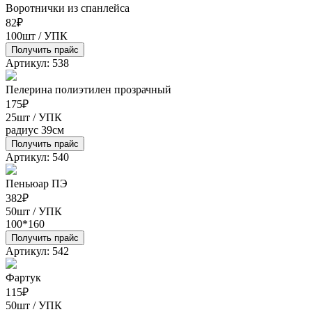
Воротнички из спанлейса
82
₽
100шт / УПК
Получить прайс
Артикул: 538
Пелерина полиэтилен прозрачный
175
₽
25шт / УПК
радиус 39см
Получить прайс
Артикул: 540
Пеньюар ПЭ
382
₽
50шт / УПК
100*160
Получить прайс
Артикул: 542
Фартук
115
₽
50шт / УПК