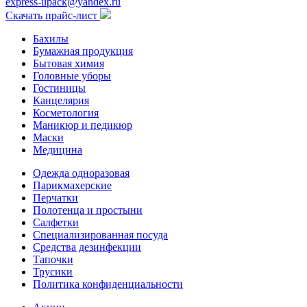
express-upack@yandex.ru
Скачать прайс-лист
Бахилы
Бумажная продукция
Бытовая химия
Головные уборы
Гостиницы
Канцелярия
Косметология
Маникюр и педикюр
Маски
Медицина
Одежда одноразовая
Парикмахерские
Перчатки
Полотенца и простыни
Салфетки
Специализированная посуда
Средства дезинфекции
Тапочки
Трусики
Политика конфиденциальности